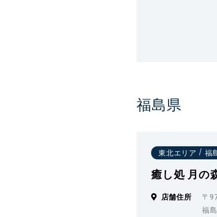
福島県
東北エリア
福
癒し処 月の
店舗住所
〒97
福島