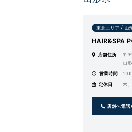
東北エリア
山
HAIR&SPA 
店舗住所
〒99
山形
営業時間
10:
定休日
木
店舗へ電話