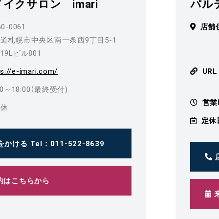
イクサロン imari
パル
0-0061
店舗
道札幌市中央区南一条西9丁目5-1
19Lビル801
s://e-imari.com/
URL
30～18:00（最終受付)
営業
定休
定休
をかける
Tel：011-522-8639
約はこちらから