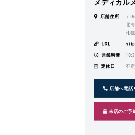
メディカルメ
店舗住所
〒06
北海
札幌
URL
http
営業時間
10:
定休日
不
店舗へ電話
来店のご予