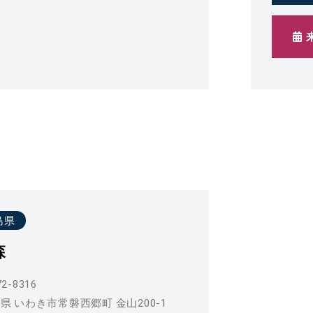
島県
森
2-8316
県 いわき市常磐西郷町 金山200-1