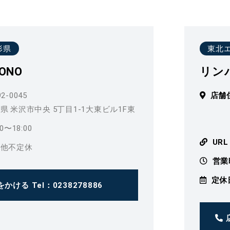
形県
東北
PONO
リン
2-0045
店舗
県 米沢市中央 5丁目1-1大東ビル1F東
00〜18:00
URL
、他不定休
営業
定休
をかける
Tel：0238278886