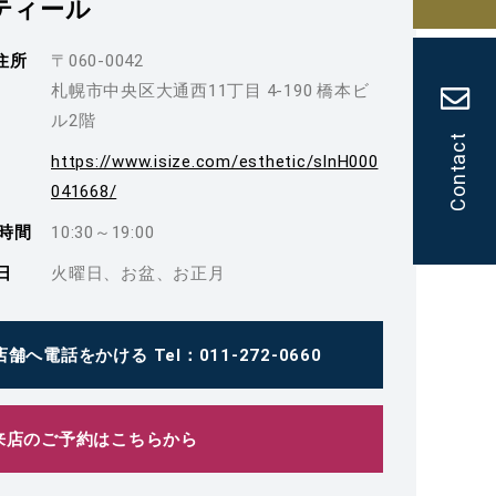
ティール
住所
〒060-0042
札幌市中央区大通西11丁目 4-190 橋本ビ
ル2階
Contact
https://www.isize.com/esthetic/slnH000
041668/
時間
10:30～19:00
日
火曜日、お盆、お正月
店舗へ電話をかける
Tel：011-272-0660
来店のご予約はこちらから