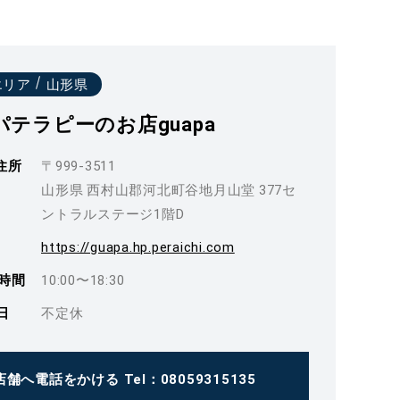
エリア
山形県
パテラピーのお店guapa
住所
〒999-3511
山形県 西村山郡河北町谷地月山堂 377セ
ントラルステージ1階D
https://guapa.hp.peraichi.com
時間
10:00〜18:30
日
不定休
店舗へ電話をかける
Tel：08059315135